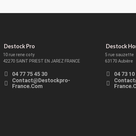
Destock Pro
Destock H
10 rue rene coty
5 rue sauzette
42270 SAINT PRIEST EN JAREZ FRANCE
63170 Aubière
04 77 75 45 30
04 73 10
Contact@destockpro-
Contact
France.com
France.