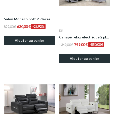
Salon Monaco Soft 2 Places – Design Moderne &...
630,00 €
-29,92%
899,00 €
DS
Canapé relax électrique 2 places en tissu gris...
Ajouter au panier
799,00 €
-550,00 €
1 349,00 €
Ajouter au panier