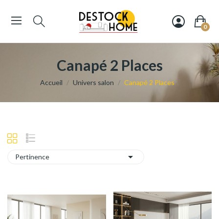
0
Canapé 2 Places
Accueil
Univers salon
Canapé 2 Places

Pertinence