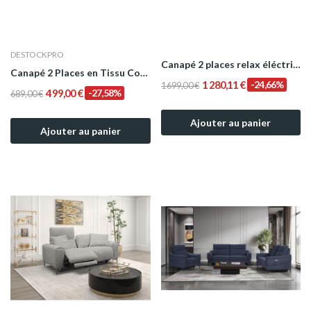
DESTOCKPRO
Canapé 2 places relax éléctrique en tissu beige...
Canapé 2 Places en Tissu Convertible Modèle ENJOY
1 280,11 €
-24,66%
1 699,00 €
499,00 €
-27,58%
689,00 €
Ajouter au panier
Ajouter au panier