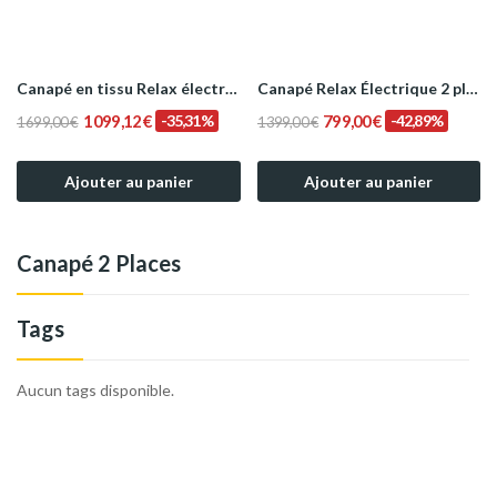
Canapé en tissu Relax électrique modèle PANDA 2...
Canapé Relax Électrique 2 places en Tissu Bleu...
1 099,12 €
-35,31%
799,00 €
-42,89%
1 699,00 €
1 399,00 €
Ajouter au panier
Ajouter au panier
Canapé 2 Places
Tags
Aucun tags disponible.