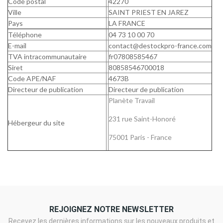
Code postal
42270
Ville
SAINT PRIEST EN JAREZ
Pays
LA FRANCE
Téléphone
04 73 10 00 70
E-mail
contact@destockpro-france.com
TVA intracommunautaire
fr07808585467
Siret
80858546700018
Code APE/NAF
4673B
Directeur de publication
Directeur de publication
Planète Travail
231 rue Saint-Honoré
Hébergeur du site
75001 Paris - France
REJOIGNEZ NOTRE NEWSLETTER
Recevez les dernières informations sur les nouveaux produits et