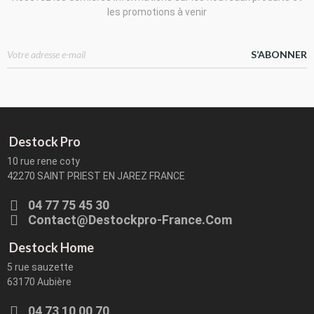
les promotions à venir
S’ABONNER
Destock Pro
10 rue rene coty
42270 SAINT PRIEST EN JAREZ FRANCE
04 77 75 45 30
Contact@destockpro-France.com
Destock Home
5 rue sauzette
63170 Aubière
04 73 10 00 70