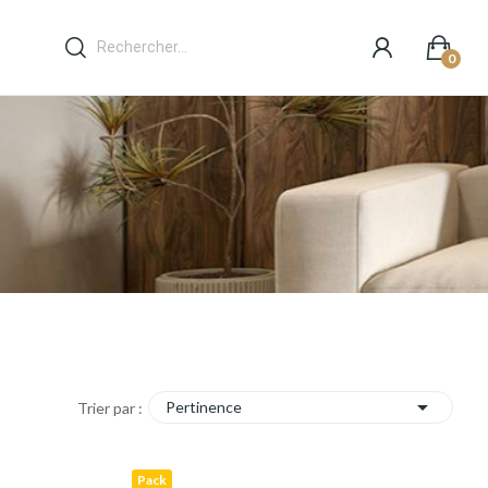
0

Pertinence
Trier par :
Pack