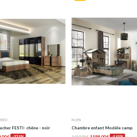
 BED
KUPA
cher FESTI- chêne - noir
Chambre enfant Modèle camp
0,00 €
-37,5%
1 599,00 €
-5,55%
1 693,00 €