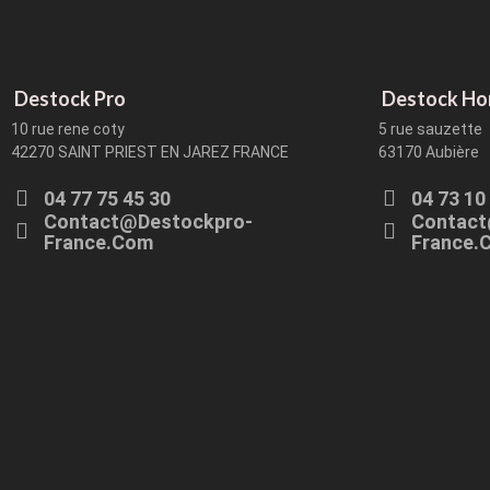
Destock Pro
Destock H
10 rue rene coty
5 rue sauzette
42270 SAINT PRIEST EN JAREZ FRANCE
63170 Aubière
04 77 75 45 30
04 73 10
Contact@destockpro-
Contact
France.com
France.