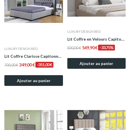
LUXURY DESIGN BED
Lit Coffre en Velours Capitonné avec Tête de...
549,90 €
-33,75%
830,00 €
LUXURY DESIGN BED
Lit Coffre Clarisse Capitonnée en Tissu Lin Gris
Ajouter au panier
349,00 €
-351,00 €
700,00 €
Ajouter au panier