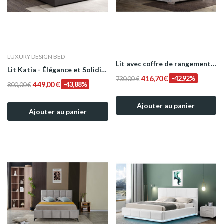
LUXURY DESIGN BED
Lit avec coffre de rangement Gris modèle LYNA
Lit Katia - Élégance et Solidité
416,70 €
-42,92%
730,00 €
449,00 €
-43,88%
800,00 €
Ajouter au panier
Ajouter au panier