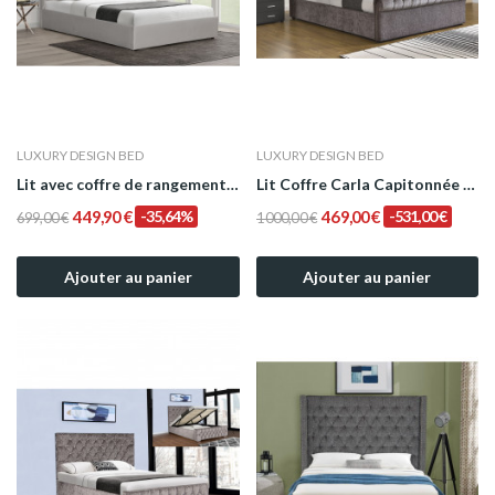
LUXURY DESIGN BED
LUXURY DESIGN BED
Lit avec coffre de rangement en velours GRIS...
Lit Coffre Carla Capitonnée en Tissu Gris
449,90 €
-35,64%
469,00 €
-531,00 €
699,00 €
1 000,00 €
Ajouter au panier
Ajouter au panier