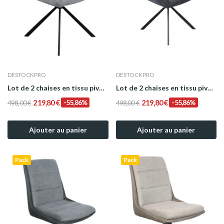
DESTOCKPRO
DESTOCKPRO
Lot de 2 chaises en tissu pivotante gris clair...
Lot de 2 chaises en tissu pivotante gris foncé...
219,80 €
-55,86%
219,80 €
-55,86%
498,00 €
498,00 €
Ajouter au panier
Ajouter au panier
Pack
Pack