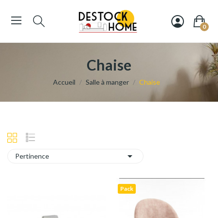
0
Chaise
Accueil
Salle à manger
Chaise

Pertinence
Pack