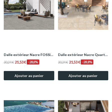
Dalle extérieur Nacre FOSSIL GRIS 2.0 R11 60x60 cm
Dalle extérieur Nacre Quartzite Pearl - 2.0 R11...
21,53 €
-28,8%
21,53 €
-28,8%
30,24 €
30,24 €
Ajouter au panier
Ajouter au panier