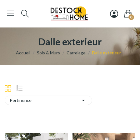
0
Dalle exterieur
Accueil
Sols & Murs
Carrelage
Dalle exterieur

Pertinence