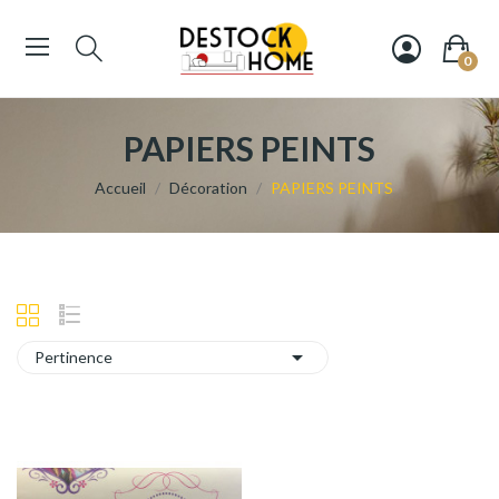
0
PAPIERS PEINTS
Accueil
Décoration
PAPIERS PEINTS

Pertinence