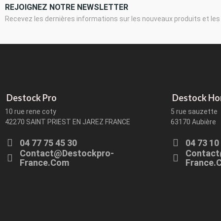
REJOIGNEZ NOTRE NEWSLETTER
Recevez les dernières informations sur les nouveaux produits et les
Destock Pro
Destock H
10 rue rene coty
5 rue sauzette
42270 SAINT PRIEST EN JAREZ FRANCE
63170 Aubière
04 77 75 45 30
04 73 10
Contact@destockpro-
Contact
France.com
France.