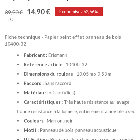
14,90 €
39,90 €
Économisez 62,66%
TTC
Fiche technique - Papier peint effet panneau de bois
10400-32
Fabricant :
Erismann
Référence article :
10400-32
Dimensions du rouleau :
10,05 m x 0,53 m
Raccord :
Sans raccord
Matériau :
Intissé (Vlies)
Caractéristiques :
Très haute résistance au lavage,
bonne résistance à la lumière, entièrement amovible à sec
Couleurs :
Marron, noir
Motif :
Panneau de bois, panneau acoustique
Utilisation :
Bureau, salon, chambre à coucher, cuisine,