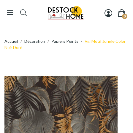
0
Accueil
Décoration
Papiers Peints
Vgi Motif Jungle Color
Noir Doré