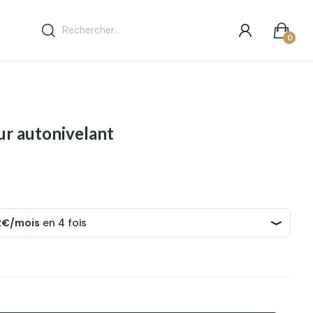
0
ur autonivelant