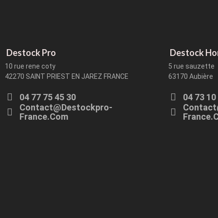
Destock Pro
Destock H
10 rue rene coty
5 rue sauzette
42270 SAINT PRIEST EN JAREZ FRANCE
63170 Aubière
04 77 75 45 30
04 73 10
Contact@destockpro-
Contact
France.com
France.