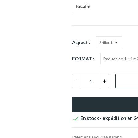
Rectifié
Aspect :
FORMAT :

En stock - expédition en 
Paiement sécurisé garanti