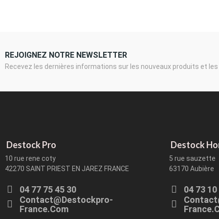
REJOIGNEZ NOTRE NEWSLETTER
Recevez les dernières informations sur les nouveaux produits et les
Destock Pro
Destock H
10 rue rene coty
5 rue sauzette
42270 SAINT PRIEST EN JAREZ FRANCE
63170 Aubière
04 77 75 45 30
04 73 10
Contact@destockpro-
Contact
France.com
France.