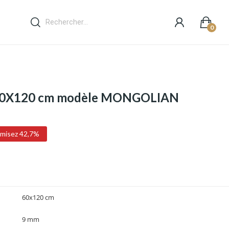
0
é 60X120 cm modèle MONGOLIAN
misez 42,7%
60x120 cm
9 mm