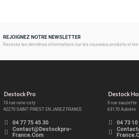
REJOIGNEZ NOTRE NEWSLETTER
Recevez les dernières informations sur les nouveaux produits et les
Destock Pro
Destock H
10 rue rene coty
5 rue sauzette
42270 SAINT PRIEST EN JAREZ FRANCE
63170 Aubière
04 77 75 45 30
04 73 10
Contact@destockpro-
Contact
France.com
France.