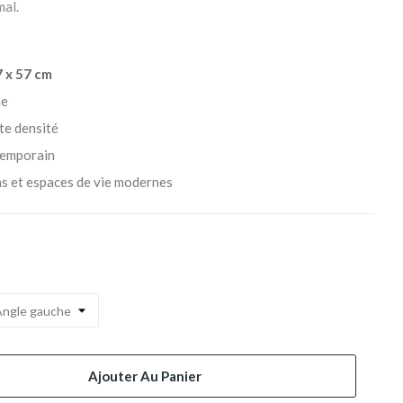
mal.
7 x 57 cm
ne
te densité
temporain
ns et espaces de vie modernes
Ajouter Au Panier