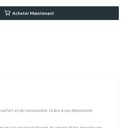
Acheter Maintenant
onfort et de convivialité. Grâce à ses dimensions
rées et son assise profonde, le canapé Nube apporte une