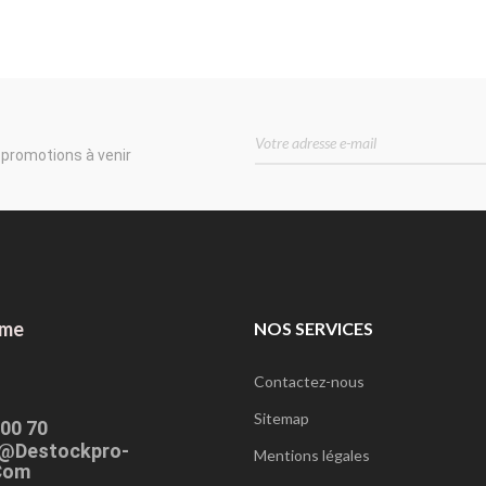
 promotions à venir
ome
NOS SERVICES
Contactez-nous
Sitemap
 00 70
@destockpro-
Mentions légales
com