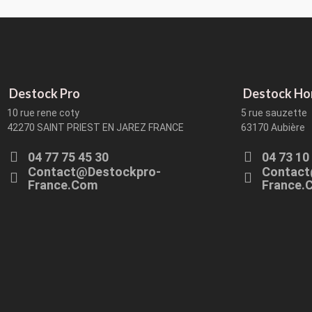
Destock Pro
Destock H
10 rue rene coty
5 rue sauzette
42270 SAINT PRIEST EN JAREZ FRANCE
63170 Aubière
04 77 75 45 30
04 73 10
Contact@destockpro-
Contact
France.com
France.